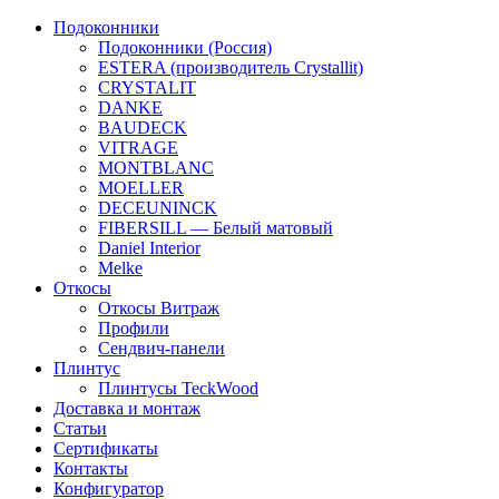
Подоконники
Подоконники (Россия)
ESTERA (производитель Crystallit)
CRYSTALIT
DANKE
BAUDECK
VITRAGE
MONTBLANC
MOELLER
DECEUNINCK
FIBERSILL — Белый матовый
Daniel Interior
Melke
Откосы
Откосы Витраж
Профили
Сендвич-панели
Плинтус
Плинтусы TeckWood
Доставка и монтаж
Статьи
Сертификаты
Контакты
Конфигуратор