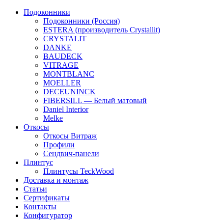
Подоконники
Подоконники (Россия)
ESTERA (производитель Crystallit)
CRYSTALIT
DANKE
BAUDECK
VITRAGE
MONTBLANC
MOELLER
DECEUNINCK
FIBERSILL — Белый матовый
Daniel Interior
Melke
Откосы
Откосы Витраж
Профили
Сендвич-панели
Плинтус
Плинтусы TeckWood
Доставка и монтаж
Статьи
Сертификаты
Контакты
Конфигуратор