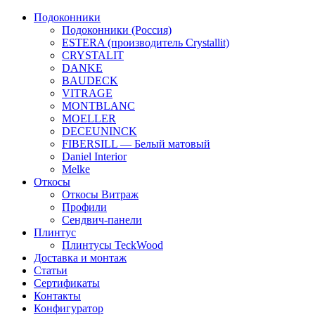
Подоконники
Подоконники (Россия)
ESTERA (производитель Crystallit)
CRYSTALIT
DANKE
BAUDECK
VITRAGE
MONTBLANC
MOELLER
DECEUNINCK
FIBERSILL — Белый матовый
Daniel Interior
Melke
Откосы
Откосы Витраж
Профили
Сендвич-панели
Плинтус
Плинтусы TeckWood
Доставка и монтаж
Статьи
Сертификаты
Контакты
Конфигуратор