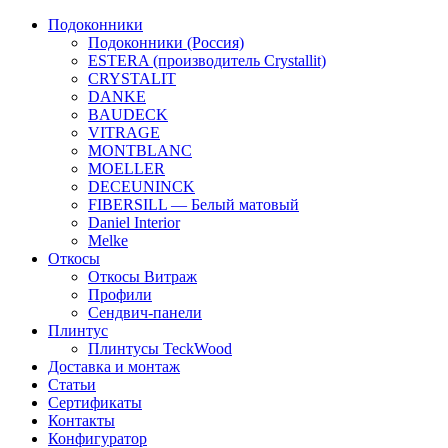
Подоконники
Подоконники (Россия)
ESTERA (производитель Crystallit)
CRYSTALIT
DANKE
BAUDECK
VITRAGE
MONTBLANC
MOELLER
DECEUNINCK
FIBERSILL — Белый матовый
Daniel Interior
Melke
Откосы
Откосы Витраж
Профили
Сендвич-панели
Плинтус
Плинтусы TeckWood
Доставка и монтаж
Статьи
Сертификаты
Контакты
Конфигуратор