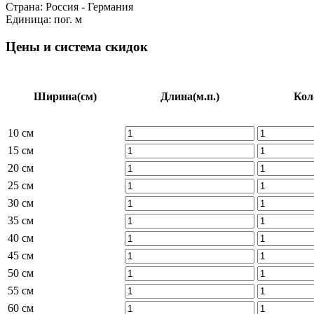
Страна:
Россия - Германия
Единица:
пог. м
Цены и система скидок
Ширина
(см)
Длина
(м.п.)
Кол
10 см
15 см
20 см
25 см
30 см
35 см
40 см
45 см
50 см
55 см
60 см