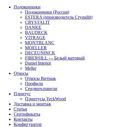
Подоконники
Подоконники (Россия)
ESTERA (производитель Crystallit)
CRYSTALIT
DANKE
BAUDECK
VITRAGE
MONTBLANC
MOELLER
DECEUNINCK
FIBERSILL — Белый матовый
Daniel Interior
Melke
Откосы
Откосы Витраж
Профили
Сендвич-панели
Плинтус
Плинтусы TeckWood
Доставка и монтаж
Статьи
Сертификаты
Контакты
Конфигуратор