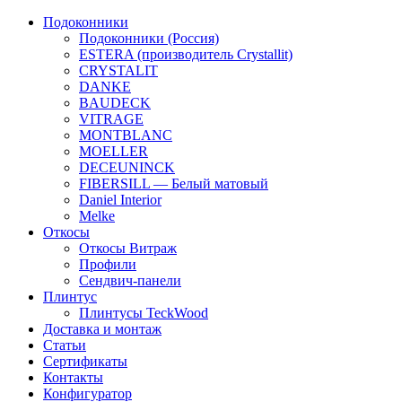
Подоконники
Подоконники (Россия)
ESTERA (производитель Crystallit)
CRYSTALIT
DANKE
BAUDECK
VITRAGE
MONTBLANC
MOELLER
DECEUNINCK
FIBERSILL — Белый матовый
Daniel Interior
Melke
Откосы
Откосы Витраж
Профили
Сендвич-панели
Плинтус
Плинтусы TeckWood
Доставка и монтаж
Статьи
Сертификаты
Контакты
Конфигуратор