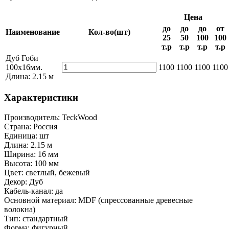
Цена
до
до
до
от
Наименование
Кол-во
(шт)
25
50
100
100
т.р
т.р
т.р
т.р
Дуб Гоби
100х16мм.
1100
1100
1100
1100
Длина: 2.15 м
Характеристики
Производитель:
TeckWood
Страна:
Россия
Единица:
шт
Длина:
2.15 м
Ширина:
16 мм
Высота:
100 мм
Цвет:
светлый, бежевый
Декор:
Дуб
Кабель-канал:
да
Основной материал:
MDF (спрессованные древесные
волокна)
Тип:
стандартный
Форма:
фигурный