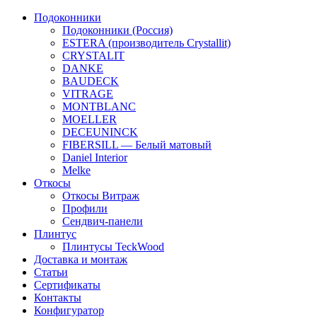
Подоконники
Подоконники (Россия)
ESTERA (производитель Crystallit)
CRYSTALIT
DANKE
BAUDECK
VITRAGE
MONTBLANC
MOELLER
DECEUNINCK
FIBERSILL — Белый матовый
Daniel Interior
Melke
Откосы
Откосы Витраж
Профили
Сендвич-панели
Плинтус
Плинтусы TeckWood
Доставка и монтаж
Статьи
Сертификаты
Контакты
Конфигуратор