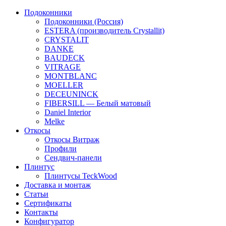
Подоконники
Подоконники (Россия)
ESTERA (производитель Crystallit)
CRYSTALIT
DANKE
BAUDECK
VITRAGE
MONTBLANC
MOELLER
DECEUNINCK
FIBERSILL — Белый матовый
Daniel Interior
Melke
Откосы
Откосы Витраж
Профили
Сендвич-панели
Плинтус
Плинтусы TeckWood
Доставка и монтаж
Статьи
Сертификаты
Контакты
Конфигуратор