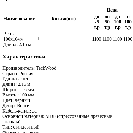
Цена
до
до
до
от
Наименование
Кол-во
(шт)
25
50
100
100
т.р
т.р
т.р
т.р
Венге
100х16мм.
1100
1100
1100
1100
Длина: 2.15 м
Характеристики
Производитель:
TeckWood
Страна:
Россия
Единица:
шт
Длина:
2.15 м
Ширина:
16 мм
Высота:
100 мм
Цвет:
черный
Декор:
Венге
Кабель-канал:
да
Основной материал:
MDF (спрессованные древесные
волокна)
Тип:
стандартный
Форма:
фигурный