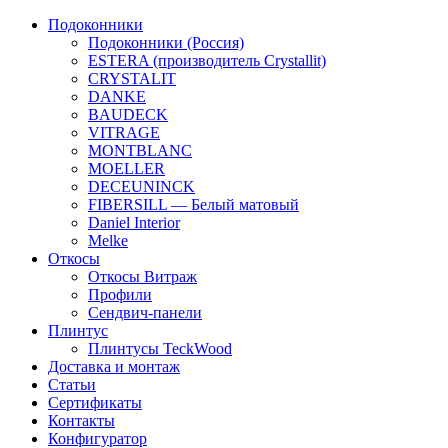
Подоконники
Подоконники (Россия)
ESTERA (производитель Crystallit)
CRYSTALIT
DANKE
BAUDECK
VITRAGE
MONTBLANC
MOELLER
DECEUNINCK
FIBERSILL — Белый матовый
Daniel Interior
Melke
Откосы
Откосы Витраж
Профили
Сендвич-панели
Плинтус
Плинтусы TeckWood
Доставка и монтаж
Статьи
Сертификаты
Контакты
Конфигуратор