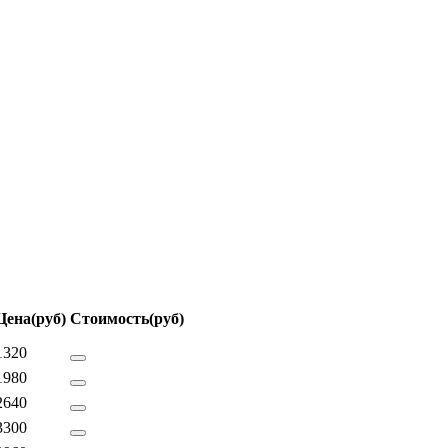
Цена
(руб)
Стоимость
(руб)
1320
1980
2640
3300