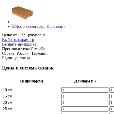
Цена: от
1 221
руб/пог. м
Выбрать параметр
Вызвать замерщика
Производитель:
Crystallit
Страна:
Россия - Германия
Единица:
пог. м
Цены и система скидок
Ширина
(см)
Длина
(м.п.)
10 см
15 см
20 см
25 см