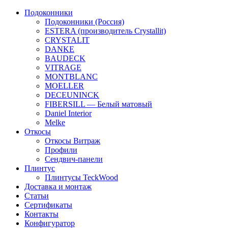
Подоконники
Подоконники (Россия)
ESTERA (производитель Crystallit)
CRYSTALIT
DANKE
BAUDECK
VITRAGE
MONTBLANC
MOELLER
DECEUNINCK
FIBERSILL — Белый матовый
Daniel Interior
Melke
Откосы
Откосы Витраж
Профили
Сендвич-панели
Плинтус
Плинтусы TeckWood
Доставка и монтаж
Статьи
Сертификаты
Контакты
Конфигуратор