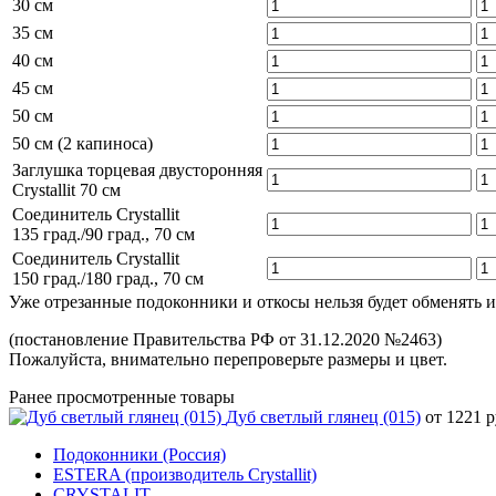
30 см
35 см
40 см
45 см
50 см
50 см (2 капиноса)
Заглушка торцевая двусторонняя
Crystallit 70 см
Соединитель Crystallit
135 град./90 град., 70 см
Соединитель Crystallit
150 град./180 град., 70 см
Уже отрезанные подоконники и откосы нельзя будет обменять и
(постановление Правительства РФ от 31.12.2020 №2463)
Пожалуйста, внимательно перепроверьте размеры и цвет.
Ранее просмотренные товары
Дуб светлый глянец (015)
от 1221 р
Подоконники (Россия)
ESTERA (производитель Crystallit)
CRYSTALIT