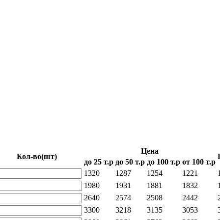
Цена
Кол-во
(шт)
до 25 т.р
до 50 т.р
до 100 т.р
от 100 т.р
1320
1287
1254
1221
1980
1931
1881
1832
2640
2574
2508
2442
3300
3218
3135
3053