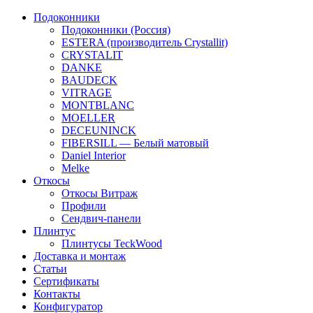
Подоконники
Подоконники (Россия)
ESTERA (производитель Crystallit)
CRYSTALIT
DANKE
BAUDECK
VITRAGE
MONTBLANC
MOELLER
DECEUNINCK
FIBERSILL — Белый матовый
Daniel Interior
Melke
Откосы
Откосы Витраж
Профили
Сендвич-панели
Плинтус
Плинтусы TeckWood
Доставка и монтаж
Статьи
Сертификаты
Контакты
Конфигуратор