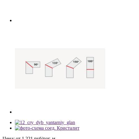
Цена: от
1 221
руб/пог. м