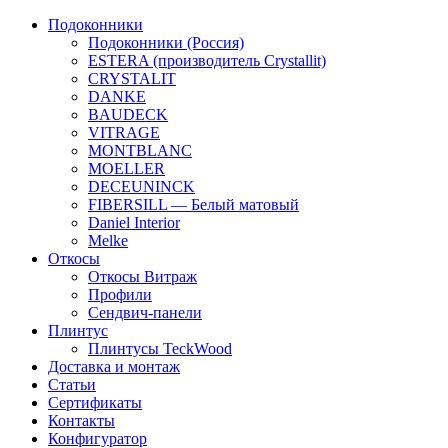
Подоконники
Подоконники (Россия)
ESTERA (производитель Crystallit)
CRYSTALIT
DANKE
BAUDECK
VITRAGE
MONTBLANC
MOELLER
DECEUNINCK
FIBERSILL — Белый матовый
Daniel Interior
Melke
Откосы
Откосы Витраж
Профили
Сендвич-панели
Плинтус
Плинтусы TeckWood
Доставка и монтаж
Статьи
Сертификаты
Контакты
Конфигуратор