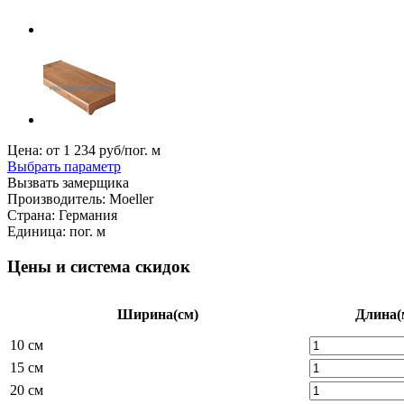
Цена: от
1 234
руб/пог. м
Выбрать параметр
Вызвать замерщика
Производитель:
Moeller
Страна:
Германия
Единица:
пог. м
Цены и система скидок
Ширина
(см)
Длина
(
10 см
15 см
20 см