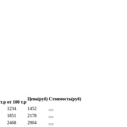
Цена
(руб)
Стоимость
(руб)
 т.р
от 100 т.р
1234
1452
1851
2178
2468
2904