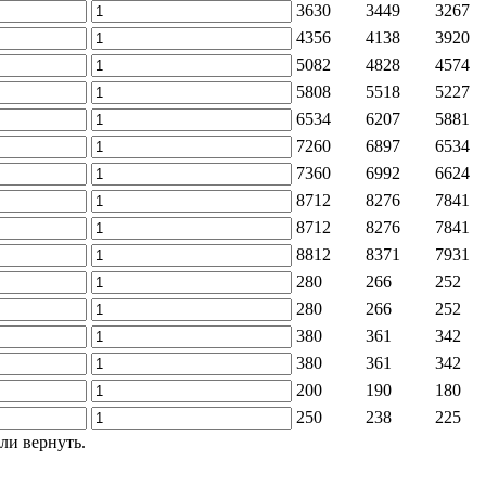
3630
3449
3267
4356
4138
3920
5082
4828
4574
5808
5518
5227
6534
6207
5881
7260
6897
6534
7360
6992
6624
8712
8276
7841
8712
8276
7841
8812
8371
7931
280
266
252
280
266
252
380
361
342
380
361
342
200
190
180
250
238
225
ли вернуть.