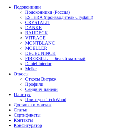
Подоконники
Подоконники (Россия)
ESTERA (производитель Crystallit)
CRYSTALIT
DANKE
BAUDECK
VITRAGE
MONTBLANC
MOELLER
DECEUNINCK
FIBERSILL — Белый матовый
Daniel Interior
Melke
Откосы
Откосы Витраж
Профили
Сендвич-панели
Плинтус
Плинтусы TeckWood
Доставка и монтаж
Статьи
Сертификаты
Контакты
Конфигуратор