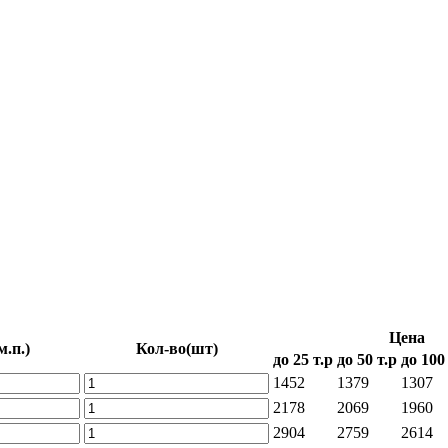
Цена
м.п.)
Кол-во
(шт)
до 25 т.р
до 50 т.р
до 100
1452
1379
1307
2178
2069
1960
2904
2759
2614