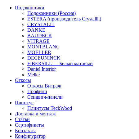
Подоконники
Подоконники (Россия)
ESTERA (производитель Crystallit)
CRYSTALIT
DANKE
BAUDECK
VITRAGE
MONTBLANC
MOELLER
DECEUNINCK
FIBERSILL — Белый матовый
Daniel Interior
Melke
Откосы
Откосы Витраж
Профили
Сендвич-панели
Плинтус
Плинтусы TeckWood
Доставка и монтаж
Статьи
Сертификаты
Контакты
Конфигуратор