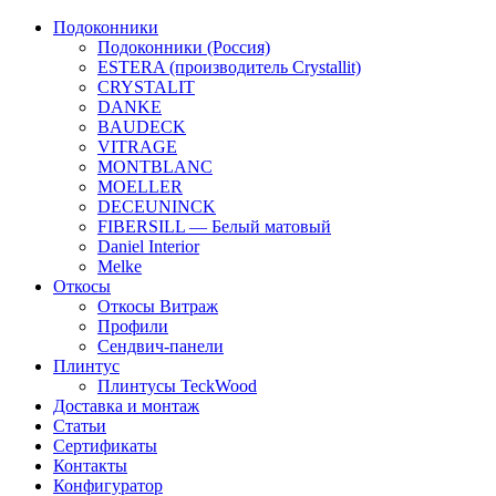
Подоконники
Подоконники (Россия)
ESTERA (производитель Crystallit)
CRYSTALIT
DANKE
BAUDECK
VITRAGE
MONTBLANC
MOELLER
DECEUNINCK
FIBERSILL — Белый матовый
Daniel Interior
Melke
Откосы
Откосы Витраж
Профили
Сендвич-панели
Плинтус
Плинтусы TeckWood
Доставка и монтаж
Статьи
Сертификаты
Контакты
Конфигуратор