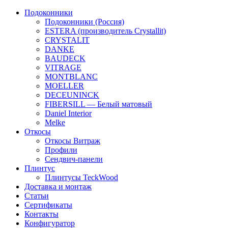
Подоконники
Подоконники (Россия)
ESTERA (производитель Crystallit)
CRYSTALIT
DANKE
BAUDECK
VITRAGE
MONTBLANC
MOELLER
DECEUNINCK
FIBERSILL — Белый матовый
Daniel Interior
Melke
Откосы
Откосы Витраж
Профили
Сендвич-панели
Плинтус
Плинтусы TeckWood
Доставка и монтаж
Статьи
Сертификаты
Контакты
Конфигуратор